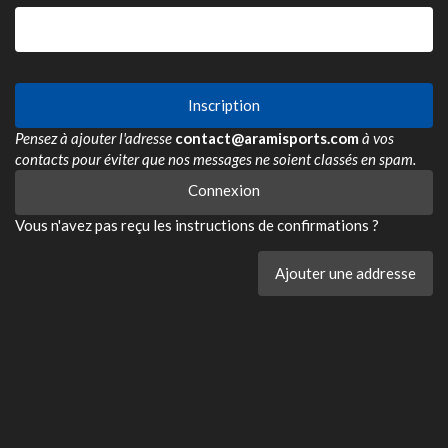
If
you
are
Pensez à ajouter l'adresse
contact@aramisports.com
à vos
a
contacts pour éviter que nos messages ne soient classés en spam.
human,
ignore
Connexion
this
field
Vous n'avez pas reçu les instructions de confirmations ?
Ajouter une addresse